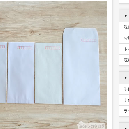
▼
洗
お
ト
洗
▼
手
手
ラ
▼