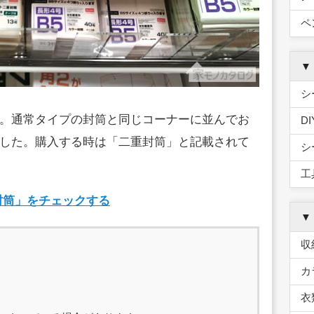
ペ
▼
シ
。通常タイプの封筒と同じコーナーに並んでお
D
した。購入する時は「二重封筒」と記載されて
シ
工
重封筒」をチェックする
▼
収
カ
衣