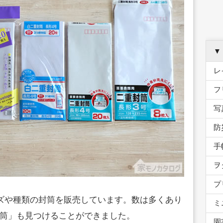
▼
レ
フ
写
防
手
ヲ
プ
イズや種類の封筒を販売しています。数は多くあり
ミ
筒」も見つけることができました。
園