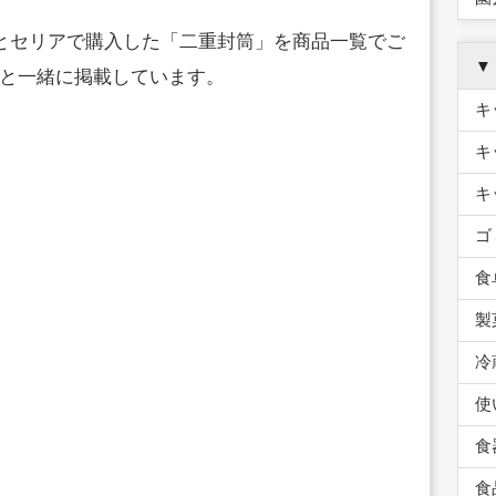
ーとセリアで購入した「二重封筒」を商品一覧でご
▼
と一緒に掲載しています。
キ
キ
キ
ゴ
食
製
冷
使
食
食