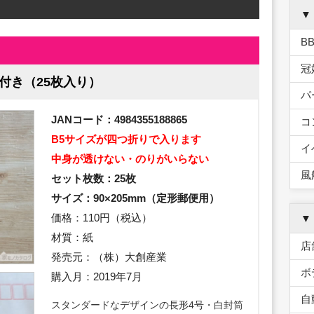
▼
B
冠
付き（25枚入り）
パ
JANコード：4984355188865
コ
B5サイズが四つ折りで入ります
イ
中身が透けない・のりがいらない
風
セット枚数：25枚
サイズ：90×205mm（定形郵便用）
価格：110円（税込）
▼
材質：紙
店
発売元：（株）大創産業
ボ
購入月：2019年7月
自
スタンダードなデザインの長形4号・白封筒