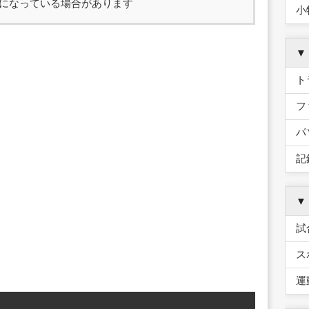
になっている場合があります
小
▼
ト
フ
パ
記
▼
試
ス
運