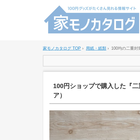
家モノカタログ TOP
›
用紙・紙類
›
100均の二重
100円ショップで購入した『
ア）