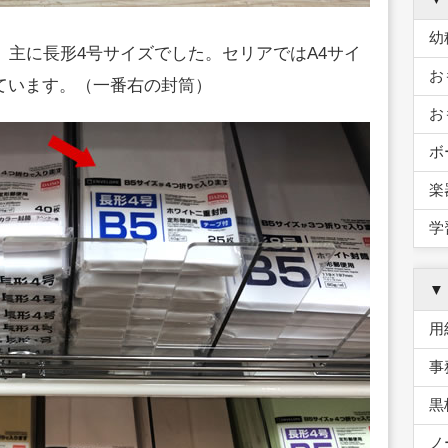
幼
、主に長形4号サイズでした。セリアではA4サイ
お
ています。（一番右の封筒）
お
ボ
楽
学
▼
用
事
黒
ノ