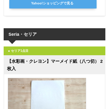
Yahoo!ショッピングで見る
Seria・セリア
● セリア1点目
【水彩画・クレヨン】マーメイド紙（八つ切） 2
枚入