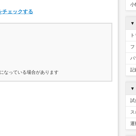
小
をチェックする
▼
ト
フ
）
パ
記
になっている場合があります
▼
試
ス
運