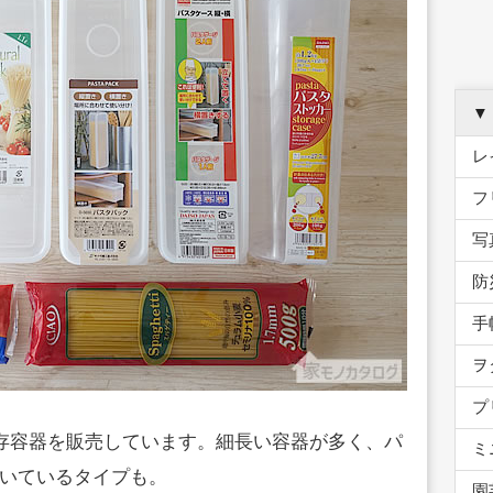
▼
レ
フ
写
防
手
ヲ
プ
保存容器を販売しています。細長い容器が多く、パ
ミ
いているタイプも。
園