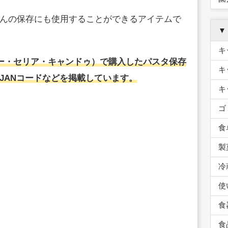
んの保存にも使用することができるアイテムで
▼
キ
ソー・セリア・キャンドゥ）で購入したパスタ保存
キ
JANコードなどを掲載しています。
キ
ゴ
食
製
冷
使
食
食