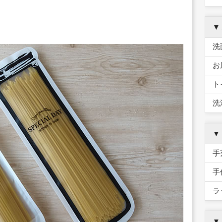
▼
洗
お
ト
洗
▼
手
手
ラ
▼