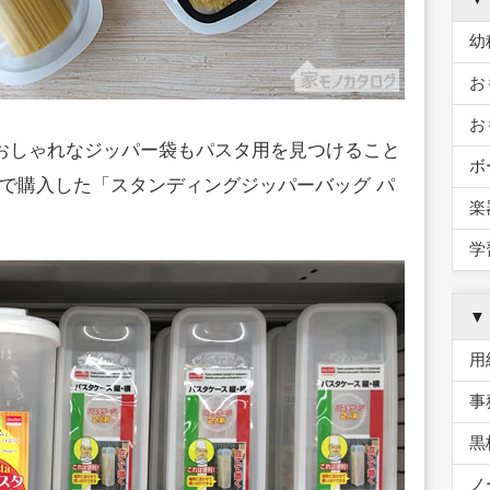
幼
お
お
、おしゃれなジッパー袋もパスタ用を見つけること
ボ
で購入した「スタンディングジッパーバッグ パ
楽
学
▼
用
事
黒
ノ