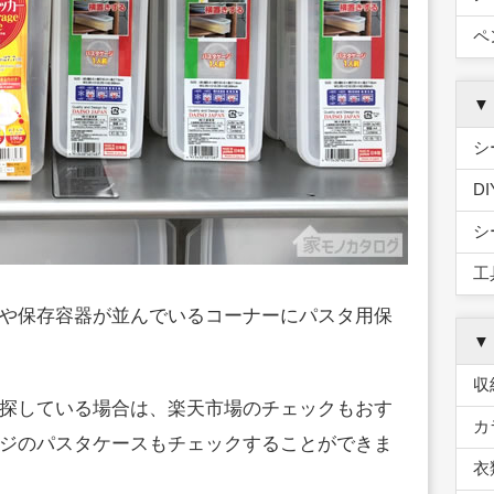
ペ
▼
シ
D
シ
工
や保存容器が並んでいるコーナーにパスタ用保
▼
収
探している場合は、楽天市場のチェックもおす
カ
ジのパスタケースもチェックすることができま
衣