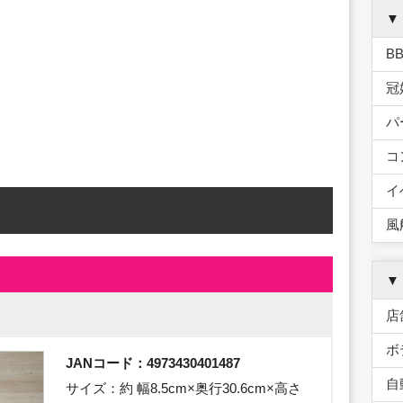
▼
B
冠
パ
コ
イ
風
▼
店
ボ
JANコード：4973430401487
自
サイズ：約 幅8.5cm×奥行30.6cm×高さ