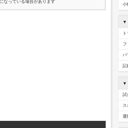
になっている場合があります
小
▼
ト
フ
パ
記
▼
試
ス
運