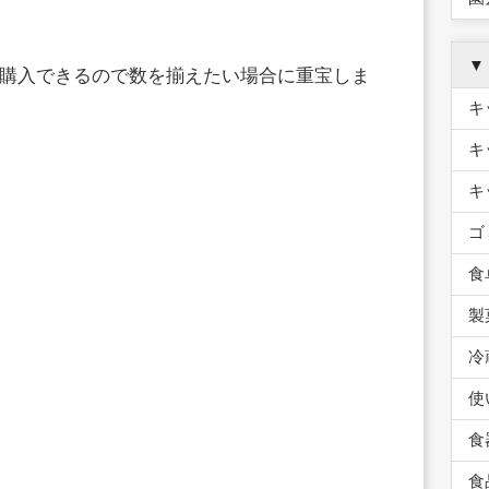
▼
購入できるので数を揃えたい場合に重宝しま
キ
キ
キ
ゴ
食
製
冷
使
食
食