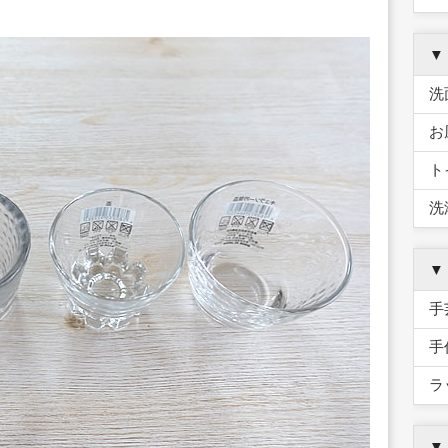
▼
洗
お
ト
洗
▼
手
手
ラ
▼