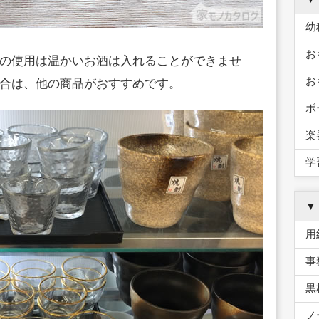
幼
お
の使用は温かいお酒は入れることができませ
お
合は、他の商品がおすすめです。
ボ
楽
学
▼
用
事
黒
ノ