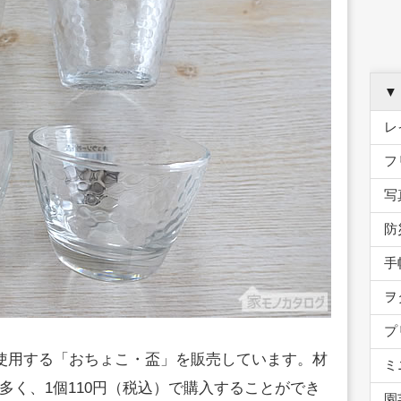
▼
レ
フ
写
防
手
ヲ
プ
に使用する「おちょこ・盃」を販売しています。材
ミ
多く、1個110円（税込）で購入することができ
園