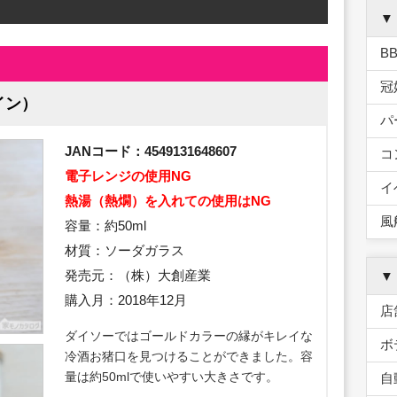
▼
B
冠
イン）
パ
JANコード：4549131648607
コ
電子レンジの使用NG
イ
熱湯（熱燗）を入れての使用はNG
風
容量：約50ml
材質：ソーダガラス
発売元：（株）大創産業
▼
購入月：2018年12月
店
ダイソーではゴールドカラーの縁がキレイな
ボ
冷酒お猪口を見つけることができました。容
量は約50mlで使いやすい大きさです。
自