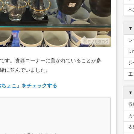
ペ
▼
シ
D
です。食器コーナーに置かれていることが多
シ
緒に並んでいました。
工
酒おちょこ」をチェックする
▼
収
カ
衣