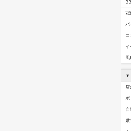
B
冠
パ
コ
イ
風
▼
店
ボ
自
敷