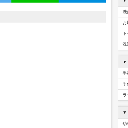
▼
洗
お
ト
洗
▼
手
手
ラ
▼
幼