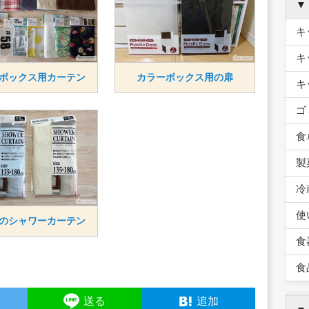
▼
キ
キ
ボックス用カーテン
カラーボックス用の扉
キ
ゴ
食
製
冷
使
のシャワーカーテン
食
食
ト
送る
追加