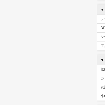
▼
シ
D
シ
工
▼
収
カ
衣
小