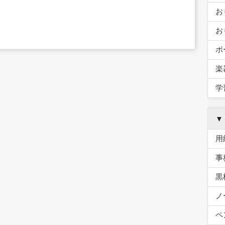
お
お
ボ
楽
学
▼
用
事
黒
ノ
ペ