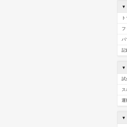
▼
ト
フ
パ
記
▼
試
ス
運
▼