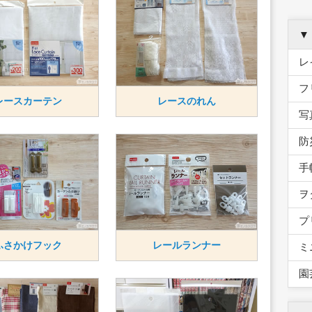
▼
レ
フ
レースカーテン
レースのれん
写
防
手
ヲ
プ
ふさかけフック
レールランナー
ミ
園