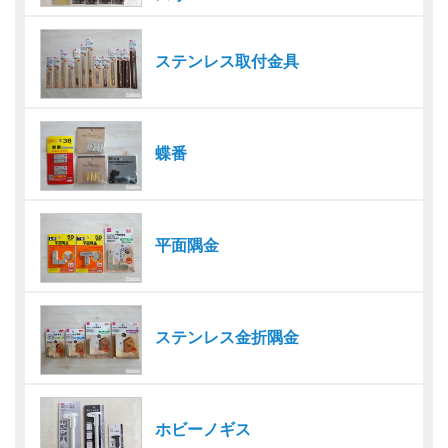
ステンレス取付金具
蝶番
平面隅金
ステンレス金折隅金
ホビーノギス