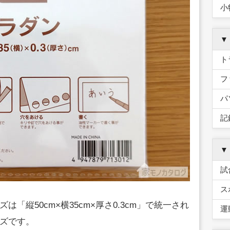
小
▼
ト
フ
パ
記
▼
試
ス
「縦50cm×横35cm×厚さ0.3cm」で統一され
運
ズです。