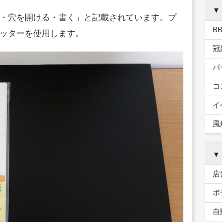
▼
・穴を開ける・書く」と記載されています。プ
B
ッターを使用します。
冠
パ
コ
イ
風
▼
店
ボ
自