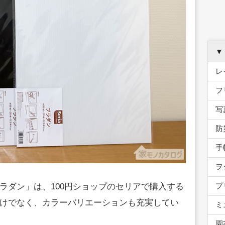
▼
レ
フ
写
防
手
ヲ
プ
ラダン」は、100円ショップのセリアで購入する
けでなく、カラーバリエーションも充実してい
ミ
園