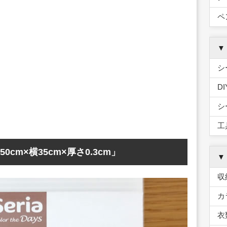
ペ
▼
シ
D
シ
工
m×横35cm×厚さ0.3cm」
▼
収
カ
衣