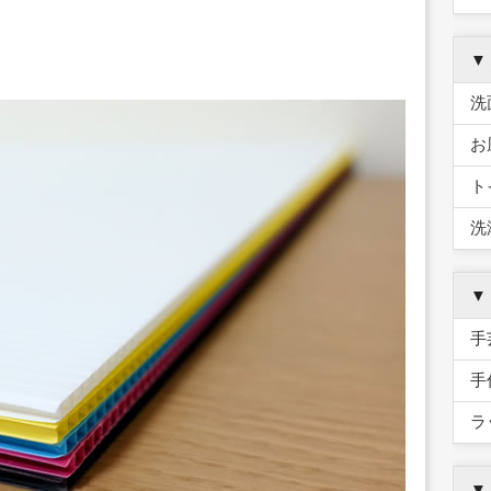
▼
洗
お
ト
洗
▼
手
手
ラ
▼