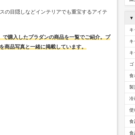
スの目隠しなどインテリアでも重宝するアイテ
▼
キ
ア）で購入したプラダンの商品を一覧でご紹介。プ
キ
ドを商品写真と一緒に掲載しています。
キ
ゴ
食
製
冷
使
食
食