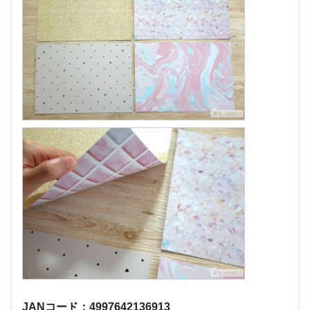
JANコード：4997642136913