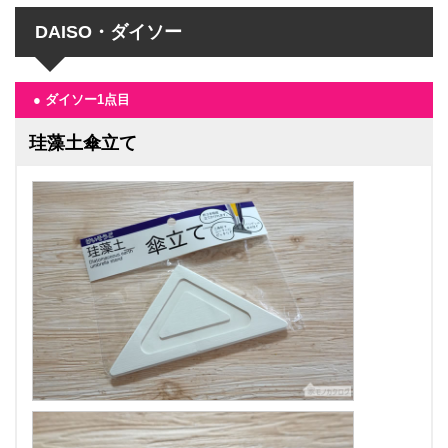
DAISO・ダイソー
● ダイソー1点目
珪藻土傘立て