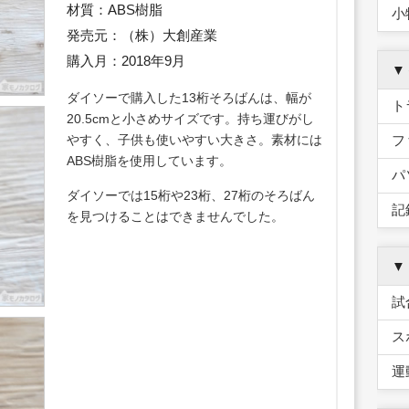
材質：ABS樹脂
小
発売元：（株）大創産業
購入月：2018年9月
▼
ダイソーで購入した13桁そろばんは、幅が
ト
20.5cmと小さめサイズです。持ち運びがし
やすく、子供も使いやすい大きさ。素材には
フ
ABS樹脂を使用しています。
パ
ダイソーでは15桁や23桁、27桁のそろばん
記
を見つけることはできませんでした。
▼
試
ス
運