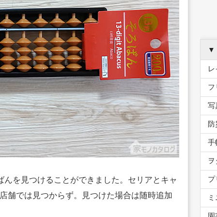
▼
レ
フ
写
防
手
ヲ
プ
ろばんを見つけることができました。セリアとキャ
店舗では見つからず。見つけた場合は随時追加
ミ
園