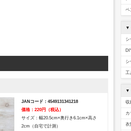
ペ
▼
シ
D
シ
工
▼
JANコード：4549131341218
収
価格：220円（税込）
カ
サイズ：幅20.5cm×奥行き6.1cm×高さ
衣
2cm（自宅で計測）