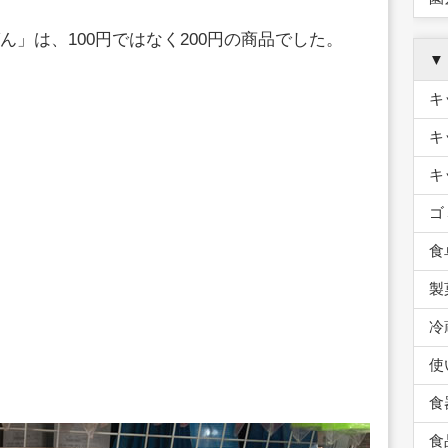
ん」は、100円ではなく200円の商品でした。
▼
キ
キ
キ
ゴ
食
製
冷
使
食
食