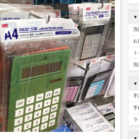
▼
洗
お
ト
洗
▼
手
手
ラ
▼