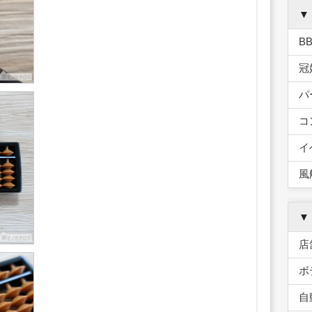
▼
B
冠
パ
コ
イ
風
▼
店
ボ
自