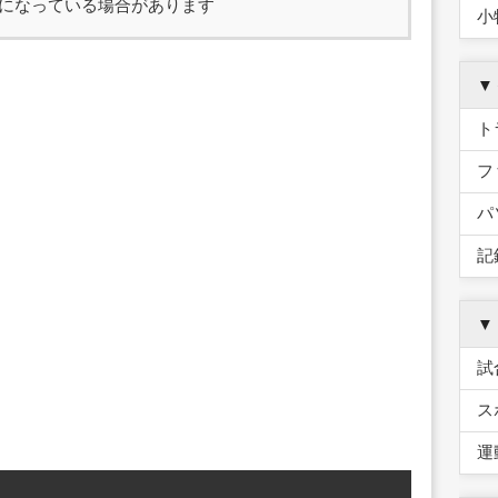
になっている場合があります
小
▼
ト
フ
パ
記
▼
試
ス
運