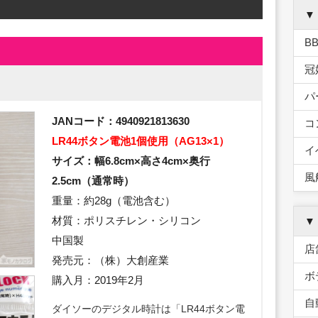
▼
B
冠
パ
JANコード：4940921813630
コ
LR44ボタン電池1個使用（AG13×1）
イ
サイズ：幅6.8cm×高さ4cm×奥行
風
2.5cm（通常時）
重量：約28g（電池含む）
材質：ポリスチレン・シリコン
▼
中国製
店
発売元：（株）大創産業
ボ
購入月：2019年2月
自
ダイソーのデジタル時計は「LR44ボタン電