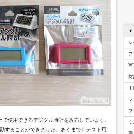
▼
レ
フ
写
防
手
ヲ
プ
卓上で使用できるデジタル時計を販売しています。
ミ
動することができました。あくまでもテスト用
園