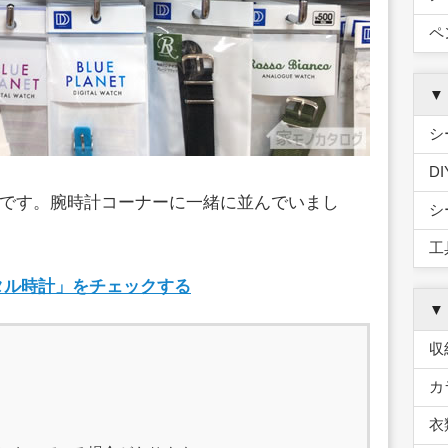
ペ
▼
シ
D
です。腕時計コーナーに一緒に並んでいまし
シ
工
ジタル時計」をチェックする
▼
収
カ
衣