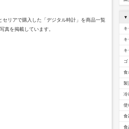
▼
ーとセリアで購入した「デジタル時計」を商品一覧
キ
写真を掲載しています。
キ
キ
ゴ
食
製
冷
使
食
食