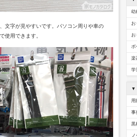
幼
お
、文字が見やすいです。パソコン周りや車の
お
で使用できます。
ボ
楽
学
▼
用
事
黒
ノ