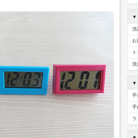
▼
洗
お
ト
洗
▼
手
手
ラ
▼