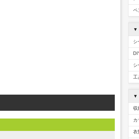
ペ
▼
シ
D
シ
工
▼
収
カ
衣