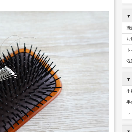
▼
洗
お
ト
洗
▼
手
手
ラ
▼