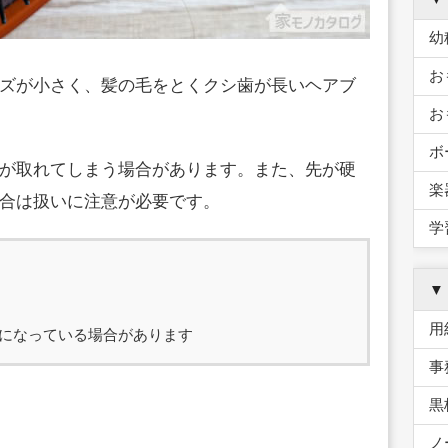
幼
お
ズが小さく、髪の毛をとくクシ歯が長いヘアブ
お
ボ
が取れてしまう場合があります。また、先が硬
楽
合は扱いに注意が必要です。
学
▼
用
になっている場合があります
事
黒
ノ