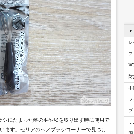
▼
レ
フ
写
防
手
ヲ
プ
ブラシにたまった髪の毛や埃を取り出す時に使用で
ミ
います。セリアのヘアブラシコーナーで見つけ
園