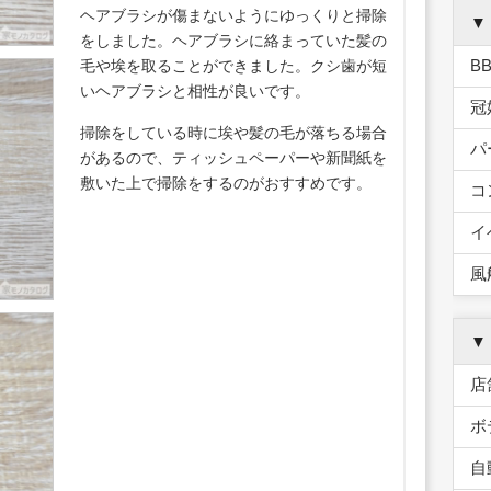
ヘアブラシが傷まないようにゆっくりと掃除
▼
をしました。ヘアブラシに絡まっていた髪の
B
毛や埃を取ることができました。クシ歯が短
いヘアブラシと相性が良いです。
冠
掃除をしている時に埃や髪の毛が落ちる場合
パ
があるので、ティッシュペーパーや新聞紙を
敷いた上で掃除をするのがおすすめです。
コ
イ
風
▼
店
ボ
自