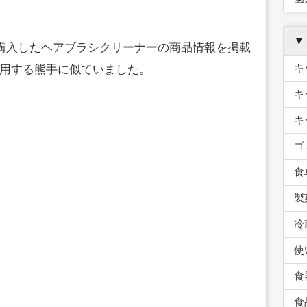
▼
で購入したヘアブラシクリーナーの商品情報を掲載
キ
用する熊手に似ていました。
キ
キ
ゴ
食
製
冷
使
食
食