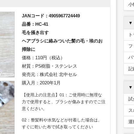
小
JANコード：4905967724449
▼
品番：HC-41
毛を掻き出す
ト
ヘアブラシに絡みついた髪の毛・埃のお
フ
掃除に
パ
価格：110円（税込）
材質：PS樹脂・ステンレス
記
発売元：株式会社 北中セル
購入月：2020年1月
▼
【使用上の注意点】01：ご使用時に無理な
試
力で使用すると、ブラシが傷みますのでご注
意ください。
ス
02：整髪料や水気などが付着した場合は、
運
すぐに乾いた布で拭き取ってください