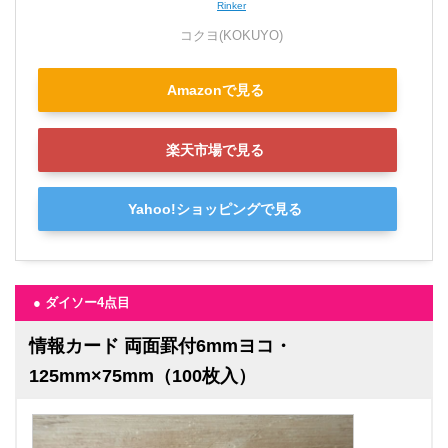
Rinker
コクヨ(KOKUYO)
Amazonで見る
楽天市場で見る
Yahoo!ショッピングで見る
● ダイソー4点目
情報カード 両面罫付6mmヨコ・
125mm×75mm（100枚入）