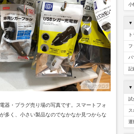
小
▼
ト
フ
パ
記
▼
試
充電器・プラグ売り場の写真です。スマートフォ
ス
が多く、小さい製品なのでなかなか見つからな
運