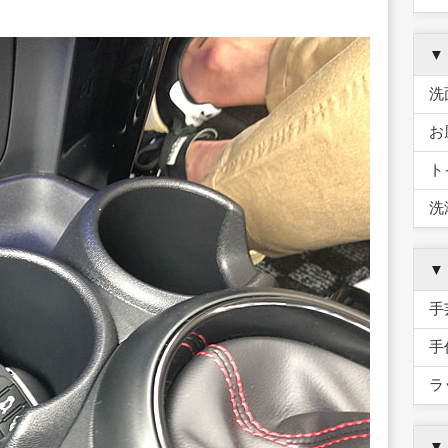
▼
洗
お
ト
洗
▼
手
手
ラ
▼