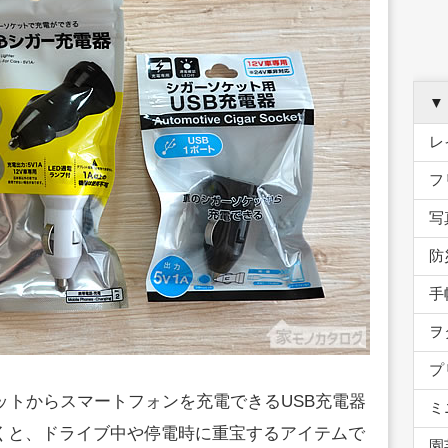
▼
レ
フ
写
防
手
ヲ
プ
ットからスマートフォンを充電できるUSB充電器
ミ
くと、ドライブ中や停電時に重宝するアイテムで
園