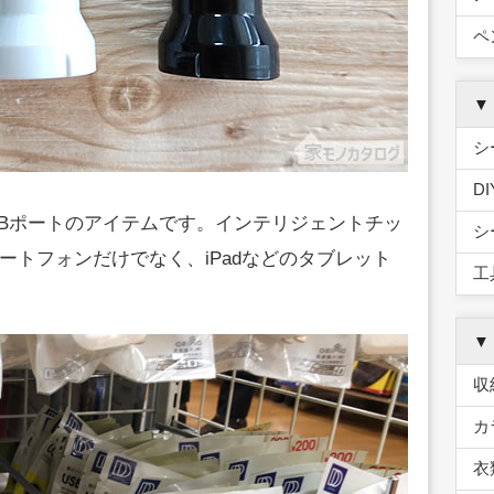
ペ
▼
シ
D
SBポートのアイテムです。インテリジェントチッ
シ
マートフォンだけでなく、iPadなどのタブレット
工
▼
収
カ
衣