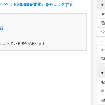
ーソケット用USB充電器」をチェックする
▼
B
冠
器
パ
コ
になっている場合があります
イ
風
▼
店
ボ
自