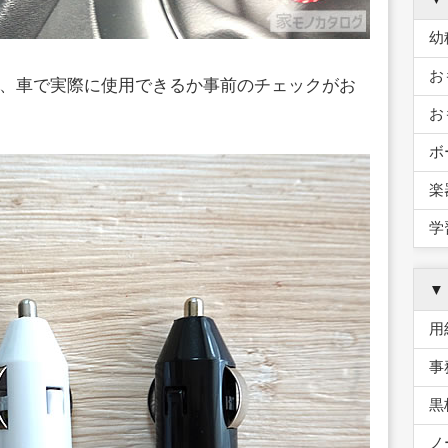
幼
お
、車で実際に使用できるか事前のチェックがお
お
ボ
楽
学
▼
用
事
黒
ノ