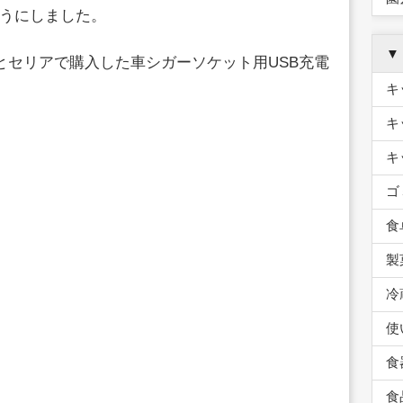
うにしました。
▼
とセリアで購入した車シガーソケット用USB充電
キ
キ
キ
ゴ
食
製
冷
使
食
食