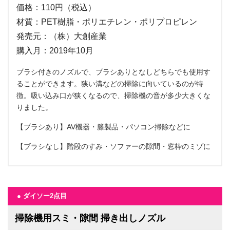
価格：110円（税込）
材質：PET樹脂・ポリエチレン・ポリプロピレン
発売元：（株）大創産業
購入月：2019年10月
ブラシ付きのノズルで、ブラシありとなしどちらでも使用す
ることができます。狭い溝などの掃除に向いているのが特
徴。吸い込み口が狭くなるので、掃除機の音が多少大きくな
りました。
【ブラシあり】AV機器・籐製品・パソコン掃除などに
【ブラシなし】階段のすみ・ソファーの隙間・窓枠のミゾに
● ダイソー2点目
掃除機用スミ・隙間 掃き出しノズル