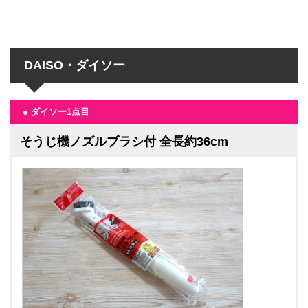
DAISO・ダイソー
● ダイソー1点目
そうじ機ノズルブラシ付 全長約36cm