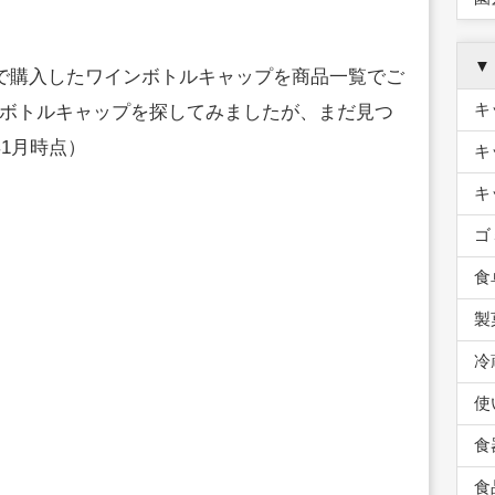
▼
ーで購入したワインボトルキャップを商品一覧でご
キ
ボトルキャップを探してみましたが、まだ見つ
年1月時点）
キ
キ
ゴ
食
製
冷
使
食
食