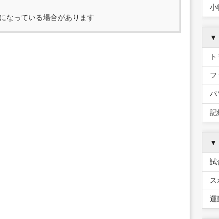
小
になっている場合があります
▼
ト
フ
パ
記
▼
試
ス
運