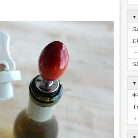
▼
洗
お
ト
洗
▼
手
手
ラ
▼