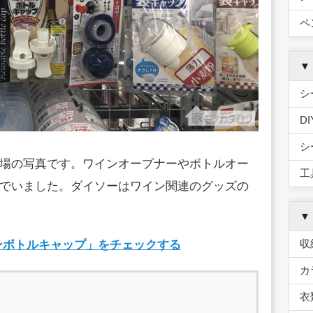
ペ
▼
シ
D
シ
場の写真です。ワインオープナーやボトルオー
工
でいました。ダイソーはワイン関連のグッズの
▼
収
インボトルキャップ」をチェックする
カ
衣