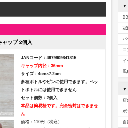
▼
B
冠
パ
キャップ 2個入
コ
JANコード：4979909841815
イ
キャップ内径：36mm
風
サイズ：4cm×7.2cm
多種ボトルやビンに使用できます。ペッ
▼
トボトルには使用できません
セット個数：2個入
店
本品は簡易栓です。完全密封はできませ
ボ
ん
価格：110円（税込）
自