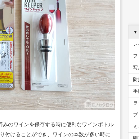
▼
レ
フ
写
防
手
ヲ
プ
封済みのワインを保存する時に便利なワインボトル
ミ
り付けることができ、ワインの本数が多い時に
園