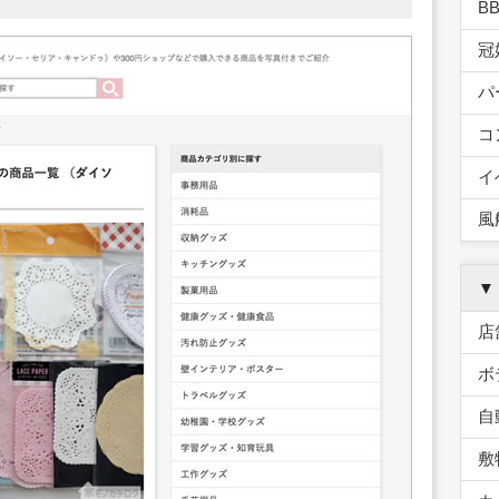
B
冠
パ
コ
イ
風
▼
店
ボ
自
敷