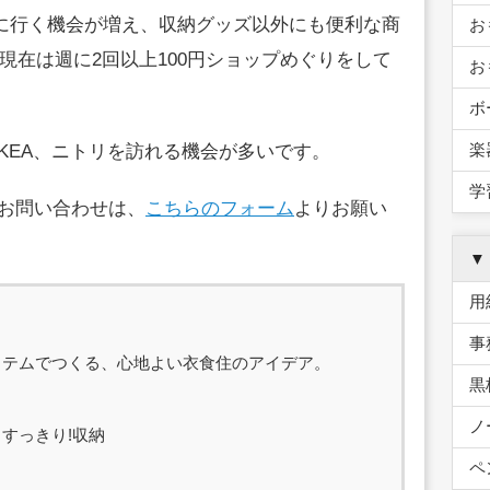
プに行く機会が増え、収納グッズ以外にも便利な商
お
現在は週に2回以上100円ショップめぐりをして
お
ボ
楽
IKEA、ニトリを訪れる機会が多いです。
学
るお問い合わせは、
こちらのフォーム
よりお願い
▼
用
事
イテムでつくる、心地よい衣食住のアイデア。
黒
ノ
すっきり!収納
ペ