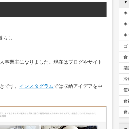
▼
キ
キ
キ
暮らし
ゴ
食
人事業主になりました。現在はブログやサイト
製
冷
きです。
インスタグラム
では収納アイデアを中
使
食
食