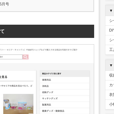
年5月号
▼
シ
D
て
シ
工
▼
収
カ
衣
小