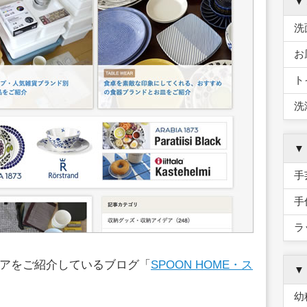
▼
洗
お
ト
洗
▼
手
手
ラ
アをご紹介しているブログ「
SPOON HOME・ス
▼
幼