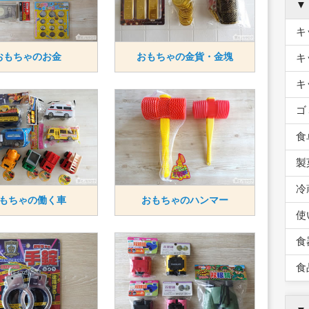
▼
キ
おもちゃのお金
おもちゃの金貨・金塊
キ
キ
ゴ
食
製
冷
もちゃの働く車
おもちゃのハンマー
使
食
食