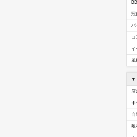
B
冠
パ
コ
イ
風
▼
店
ボ
自
敷