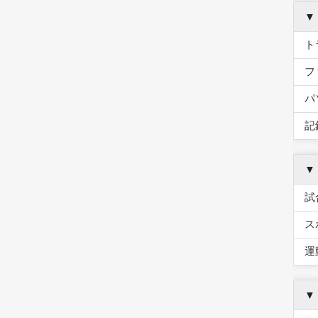
▼
ト
フ
パ
記
▼
試
ス
運
▼