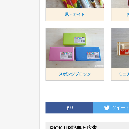
凧・カイト
スポンジブロック
ミニ
0
ツイー
PICK UP記事と広告