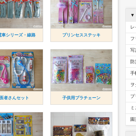
▼
レ
電車シリーズ・線路
プリンセスステッキ
フ
写
防
手
ヲ
プ
医者さんセット
子供用プラチェーン
ミ
園