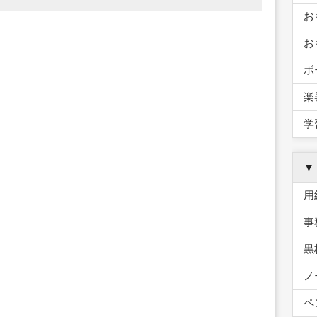
お
お
ボ
楽
学
▼
用
事
黒
ノ
ペ