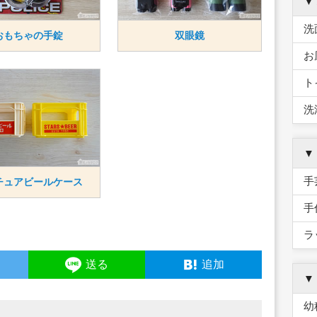
▼
洗
おもちゃの手錠
双眼鏡
お
ト
洗
▼
手
チュアビールケース
手
ラ
ト
送る
追加
▼
幼