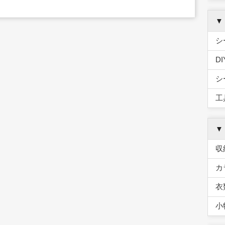
▼
シ
D
シ
工
▼
収
カ
衣
小