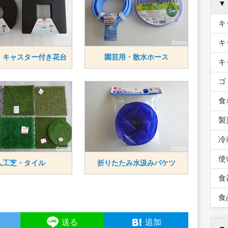
▼
キ
キ
・キャスター付き花台
園芸用・散水ホース
キ
ゴ
食
製
冷
使
人工芝・タイル
折りたたみ水汲みバケツ
食
食
ト
送る
追加