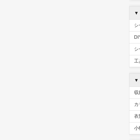
▼
シ
D
シ
工
▼
収
カ
衣
小