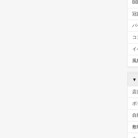
B
冠
パ
コ
イ
風
▼
店
ボ
自
敷