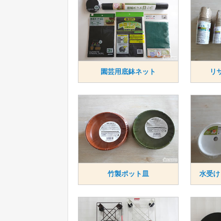
園芸用底鉢ネット
リ
竹製ポット皿
水受け