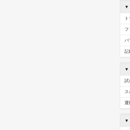
▼
ト
フ
パ
記
▼
試
ス
運
▼