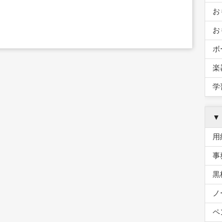
お
お
ボ
楽
学
▼
用
事
黒
ノ
ペ