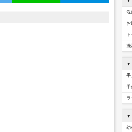
▼
洗
お
ト
洗
▼
手
手
ラ
▼
幼