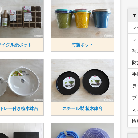
▼
レ
フ
サイクル紙ポット
竹製ポット
写
防
手
ヲ
プ
トレー付き植木鉢台
スチール製 植木鉢台
ミ
園