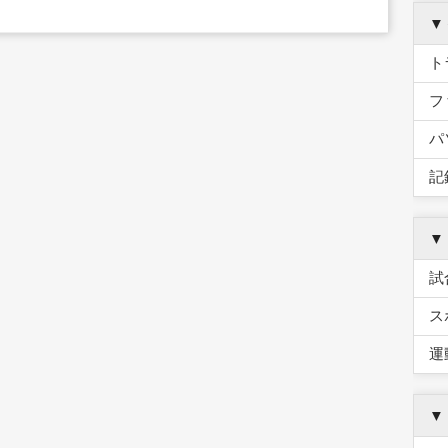
▼
ト
フ
パ
記
▼
試
ス
運
▼