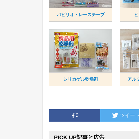
パビリオ・レーステープ
ビ
シリカゲル乾燥剤
アル
0
ツイー
PICK UP記事と広告