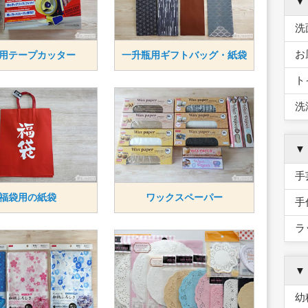
▼
洗
お
用テープカッター
一升瓶用ギフトバッグ・紙袋
ト
洗
▼
手
福袋用の紙袋
ワックスペーパー
手
ラ
▼
幼