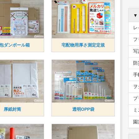
▼
レ
フ
包ダンボール箱
宅配物用厚さ測定定規
写
防
手
ヲ
プ
厚紙封筒
透明OPP袋
ミ
園