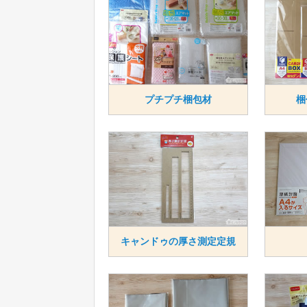
プチプチ梱包材
梱
キャンドゥの厚さ測定定規