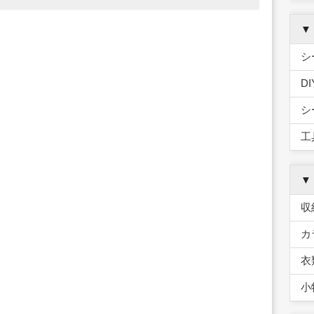
▼
シ
D
シ
工
▼
収
カ
衣
小