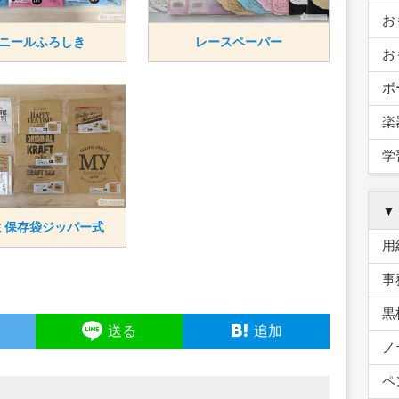
お
ニールふろしき
レースペーパー
お
ボ
楽
学
▼
ミ保存袋ジッパー式
用
事
黒
ト
送る
追加
ノ
ペ