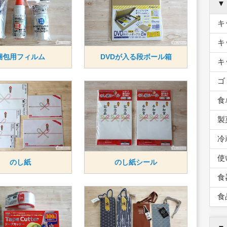
▼
キ
キ
梱包用フィルム
DVDが入る段ボール箱
キ
ゴ
食
製
冷
使
のし紙
のし紙シール
食
食