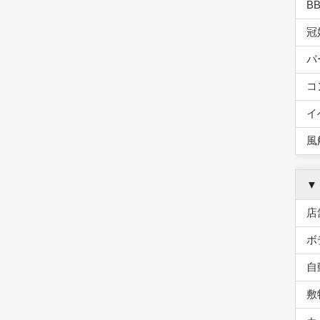
B
冠
パ
コ
イ
風
▼
店
ボ
自
敷