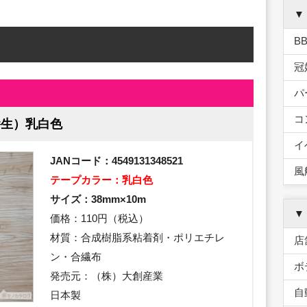
▼
B
冠
パ
コ
養生）乳白色
イ
JANコード：4549131348521
風
テープカラー：乳白色
サイズ：38mm×10m
▼
価格：110円（税込）
材質：合成樹脂系粘着剤・ポリエチレ
店
ン・合繊布
ボ
発売元：（株）大創産業
自
日本製