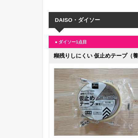
DAISO・ダイソー
● ダイソー1点目
糊残りしにくい 仮止めテープ（