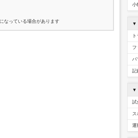
小
になっている場合があります
▼
ト
フ
パ
記
▼
試
ス
運