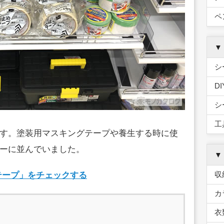
ペ
▼
シ
D
シ
工
す。塗装用マスキングテープや養生する時に使
ーに並んでいました。
▼
収
生テープ」をチェックする
カ
衣