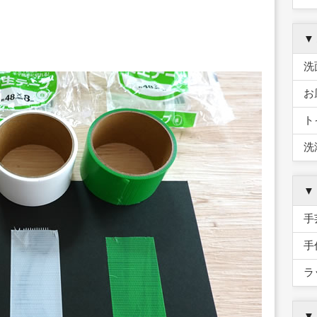
▼
洗
お
ト
洗
▼
手
手
ラ
▼