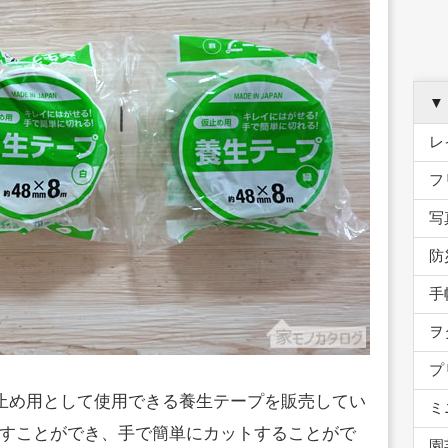
▼
レ
フ
写
防
手
ヲ
プ
仮止め用として使用できる養生テープを販売してい
ミ
すことができ、手で簡単にカットすることがで
園