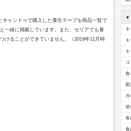
▼
ーとキャンドゥで購入した養生テープを商品一覧で
キ
と一緒に掲載しています。また、セリアでも養
けることができていません。（2019年11月時
キ
キ
ゴ
食
製
冷
使
食
食