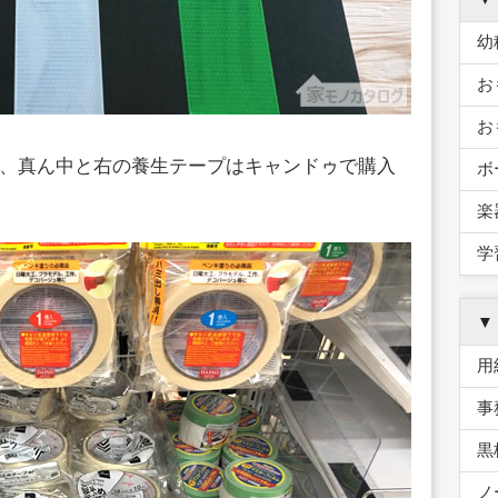
幼
お
お
、真ん中と右の養生テープはキャンドゥで購入
ボ
楽
学
▼
用
事
黒
ノ