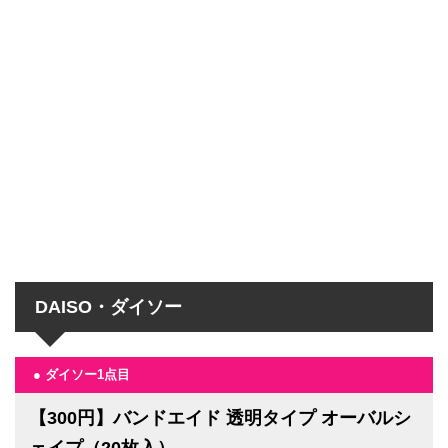
DAISO・ダイソー
● ダイソー1点目
【300円】バンドエイド 透明タイプ オーバルシ
ェイプ（20枚入）