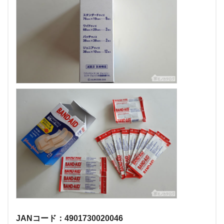
JANコード：4901730020046