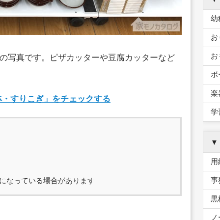
幼
お
お
の写真です。ピザカッターや豆腐カッターなど
ボ
楽
り鉢・すりこぎ」をチェックする
学
▼
用
事
になっている場合があります
黒
ノ