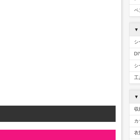
ペ
▼
シ
D
シ
工
▼
収
カ
衣