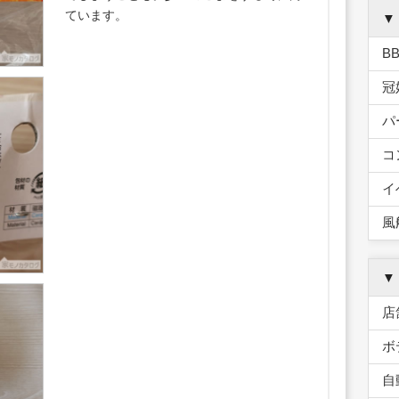
ています。
▼
B
冠
パ
コ
イ
風
▼
店
ボ
自