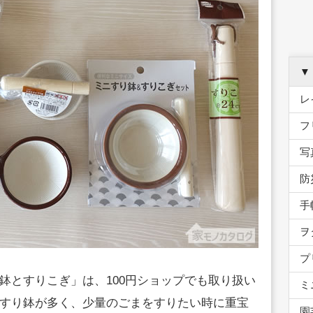
▼
レ
フ
写
防
手
ヲ
プ
鉢とすりこぎ」は、100円ショップでも取り扱い
ミ
すり鉢が多く、少量のごまをすりたい時に重宝
園