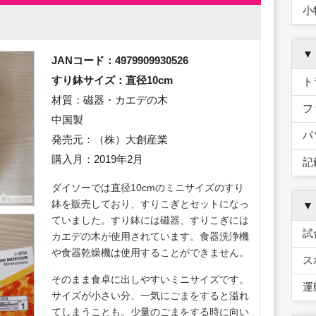
小
▼
JANコード：4979909930526
すり鉢サイズ：直径10cm
ト
材質：磁器・カエデの木
フ
中国製
パ
発売元：（株）大創産業
購入月：2019年2月
記
ダイソーでは直径10cmのミニサイズのすり
鉢を販売しており、すりこぎとセットになっ
▼
ていました。すり鉢には磁器、すりこぎには
試
カエデの木が使用されています。食器洗浄機
や食器乾燥機は使用することができません。
ス
そのまま食卓に出しやすいミニサイズです。
運
サイズが小さい分、一気にごまをすると溢れ
てしまうことも。少量のごまをする時に向い