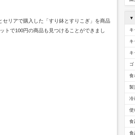
▼
ーとセリアで購入した「すり鉢とすりこぎ」を商品
キ
ットで100円の商品も見つけることができまし
キ
キ
ゴ
食
製
冷
使
食
食