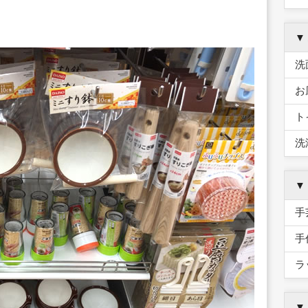
▼
洗
お
ト
洗
▼
手
手
ラ
▼