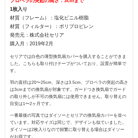
プロペラの突起の高さ：3cmまで
1枚入り
材質（フレーム）：塩化ビニル樹脂
材質（フィルター）：ポリプロピレン
発売元：株式会社セリア
購入月：2019年2月
セリアでは白色の薄型換気扇カバーを購入することができま
した。こちらも取り付けテープがついており、設置が簡単で
す。
羽の直径は20〜25cm、深さは3.5cm、プロペラの突起の高さ
は3cmまでの換気扇が対象です。ガードつき換気扇でガード
の取り外しが不可の換気扇には使用できません。取り替えの
目安は1〜2ヶ月です。
一番最後の写真ではダイソーとセリアの換気扇カバーを並べ
ています。対応サイズは同じで、デザインも似ていました。
ダイソーは2枚入りなので頻繁に取り替える場合はダイソー
がお得です。