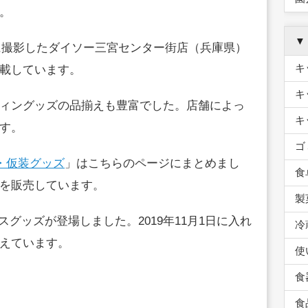
。
▼
日に撮影したダイソー三宮センター街店（兵庫県）
キ
載しています。
キ
ィングッズの品揃えも豊富でした。店舗によっ
キ
す。
ゴ
・仮装グッズ
」はこちらのページにまとめまし
食
を販売しています。
製
グッズが登場しました。2019年11月1日に入れ
冷
えています。
使
食
食