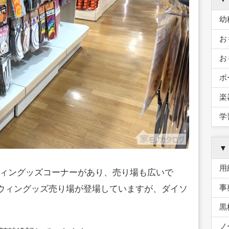
幼
お
お
ボ
楽
学
▼
用
ィングッズコーナーがあり、売り場も広いで
事
ロウィングッズ売り場が登場していますが、ダイソ
黒
ノ