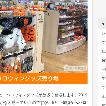
▼
レ
フ
写
防
手
ヲ
プ
は、ハロウィングッズが数多く登場します。2019
ミ
かなと思っていたのですが、8月下旬頃からハロ
園