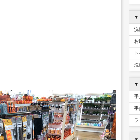
▼
洗
お
ト
洗
▼
手
手
ラ
▼