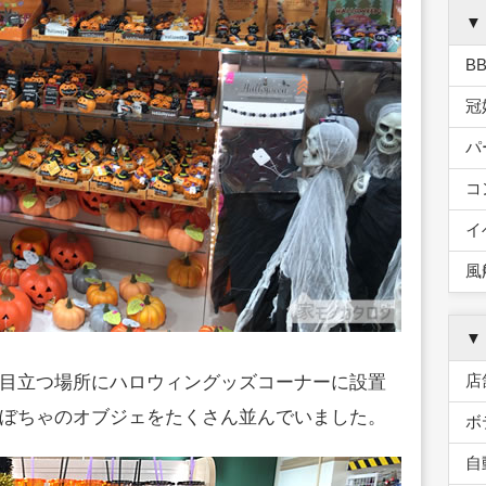
▼
B
冠
パ
コ
イ
風
▼
店
目立つ場所にハロウィングッズコーナーに設置
ぼちゃのオブジェをたくさん並んでいました。
ボ
自