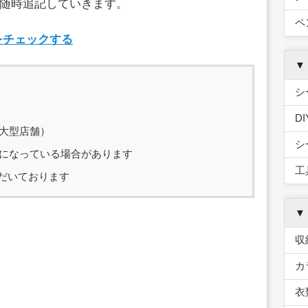
随時追記していきます。
ペ
をチェックする
▼
シ
D
大型店舗）
シ
になっている場合があります
工
ただいております
▼
収
カ
衣