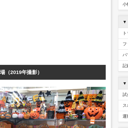
小
▼
ト
フ
パ
記
（2019年撮影）
▼
試
ス
運