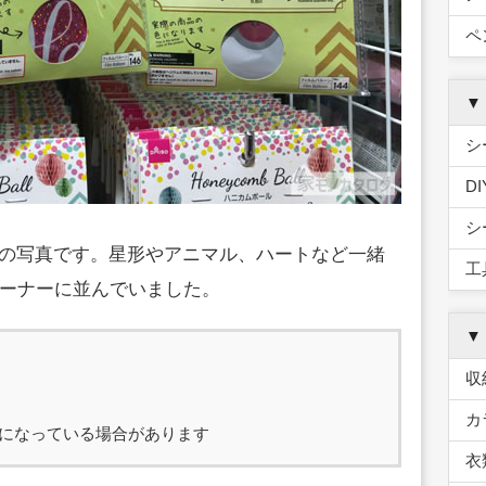
ペ
▼
シ
D
シ
船売り場の写真です。星形やアニマル、ハートなど一緒
工
ーナーに並んでいました。
▼
収
カ
になっている場合があります
衣