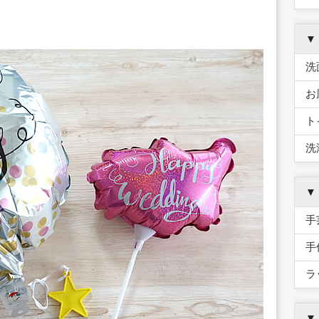
▼
洗
お
ト
洗
▼
手
手
ラ
▼