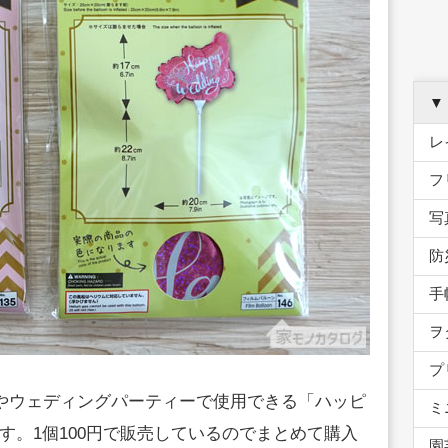
▼
レ
フ
写
防
手
ヲ
プ
会やウェディングパーティーで使用できる「ハッピ
ミ
す。1個100円で販売しているのでまとめて購入
園