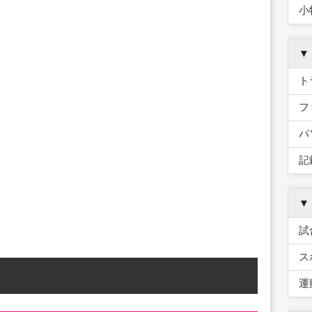
小
▼
ト
フ
パ
記
▼
試
ス
運