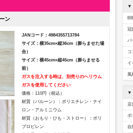
▼
B
ルーン
冠
JANコード：4984355713784
パ
サイズ：横35cm×縦36cm（膨らませた場
合）
コ
サイズ：横45cm×縦45cm（膨らませる
イ
前）
風
ガスを注入する時は、別売りのヘリウム
ガスを使用してください
▼
価格：110円（税込）
材質（バルーン）：ポリエチレン・ナイ
店
ロン・アルミニウム
ボ
材質（おもり・ひも・ストロー）：ポリ
プロピレン
自