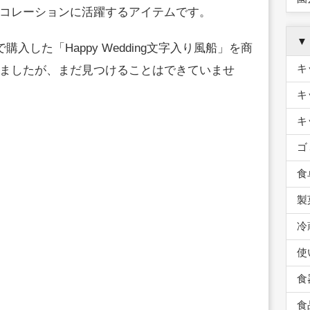
コレーションに活躍するアイテムです。
▼
入した「Happy Wedding文字入り風船」を商
キ
ましたが、まだ見つけることはできていませ
キ
キ
ゴ
食
製
冷
使
食
食