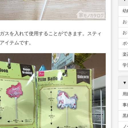
幼
お
お
ガスを入れて使用することができます。スティ
アイテムです。
ボ
楽
学
▼
用
事
黒
ノ