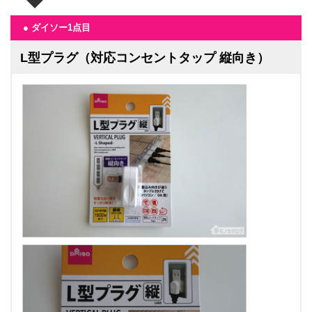
● ダイソー1点目
L型プラグ（対応コンセントタップ 縦向き）