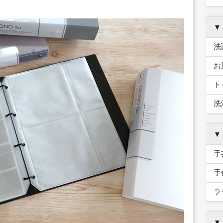
▼
洗
お
ト
洗
▼
手
手
ラ
▼