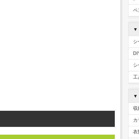
ペ
▼
シ
D
シ
工
▼
収
カ
衣