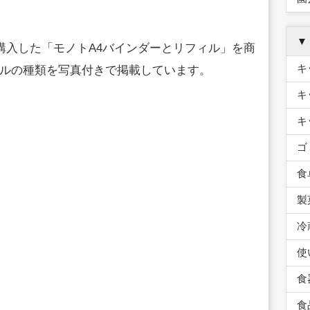
▼
購入した「モノトA4バインダーとリフィル」を商
キ
ルの種類を写真付きで掲載しています。
キ
キ
ゴ
食
製
冷
使
食
食