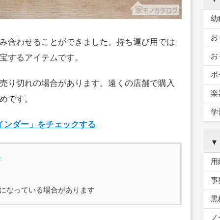
幼
お
み合わせることができました。持ち運び用では
お
宝するアイテムです。
ボ
売り切れの場合があります。遠くの店舗で購入
楽
めです。
学
バインダー」をチェックする
▼
ル
用
事
になっている場合があります
黒
ノ