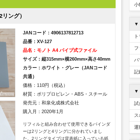
小
（2リング）
▼
JANコード：4906137812713
ト
品番：XV-127
フ
品名：モノト A4 パイプ式ファイル
サイズ：縦315mm×横260mm×高さ40mm
パ
カラー：ホワイト・グレー（JANコード
記
共通）
価格：110円（税込）
▼
材質：ポリプロピレン・ABS・スチール
発売元：和泉化成株式会社
試
購入月：2020年1月
ス
リフィルと組み合わせて使用できるバインダ
運
ーは2リングと4リングに分かれていまし
た。2リングタイプは背表紙に入っている紙