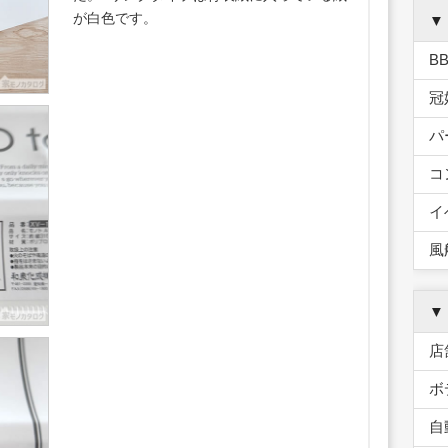
が白色です。
▼
B
冠
パ
コ
イ
風
▼
店
ボ
自