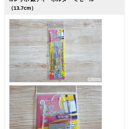
（13.7cm）