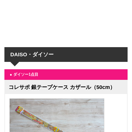
DAISO・ダイソー
● ダイソー1点目
コレサポ 銀テープケース カザール（50cm）