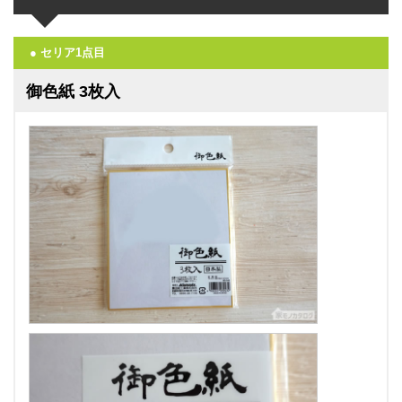
● セリア1点目
御色紙 3枚入