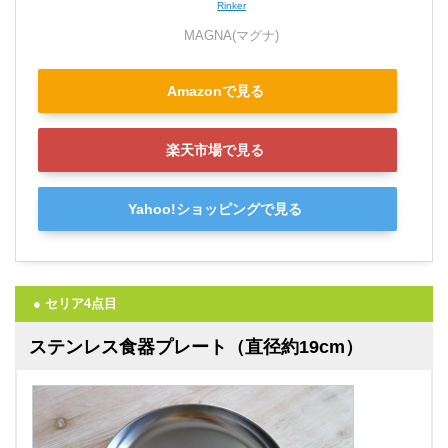
Rinker
MAGNA(マグナ)
Amazonで見る
楽天市場で見る
Yahoo!ショッピングで見る
● セリア4点目
ステンレス食器プレート（直径約19cm）